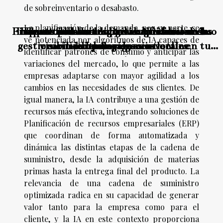
de sobreinventario o desabasto.
La planificación de la demanda, por su parte, se
Finanzas personales para empresarios cómo
Impacto de la Inteligencia Artificial en las
Impacto del aumento de seguidores en la
Impacto de las reseñas verificadas en el
Transformación digital: Nuevos roles
ve potenciada por algoritmos de IA capaces de
gestionar tu dinero para reinvertir en tu
visibilidad y engagement online
crecimiento de negocios locales
operaciones
laborales
identificar patrones de consumo y anticipar las
negocio
variaciones del mercado, lo que permite a las
empresas adaptarse con mayor agilidad a los
cambios en las necesidades de sus clientes. De
igual manera, la IA contribuye a una gestión de
recursos más efectiva, integrando soluciones de
Planificación de recursos empresariales (ERP)
que coordinan de forma automatizada y
dinámica las distintas etapas de la cadena de
suministro, desde la adquisición de materias
primas hasta la entrega final del producto. La
relevancia de una cadena de suministro
optimizada radica en su capacidad de generar
valor tanto para la empresa como para el
cliente, y la IA en este contexto proporciona