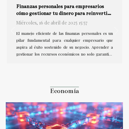
Finanzas personales para empresarios
cómo gestionar tu dinero para reinvertir
en tu negocio
Miércoles, 16 de abril de 2025 15:57
Previous
Next
El manejo eficiente de las finanzas personales es un
pilar fundamental para cualquier empresario que
aspira al éxito sostenido de su negocio. Aprender a
gestionar los recursos económicos no solo garantiza
una estabilidad financiera, sino que también abre
puertas para reinversiones inteligentes que impulsan
el crecimiento empresarial. Este texto proporcionará
estrategias clave y consejos prácticos para que los
empresarios optimicen sus finanzas personales con el
Economía
objetivo de fortalecer y expandir sus proyectos
comerciales. Descubra cómo su dinero puede trabajar
para usted y su negocio con la...