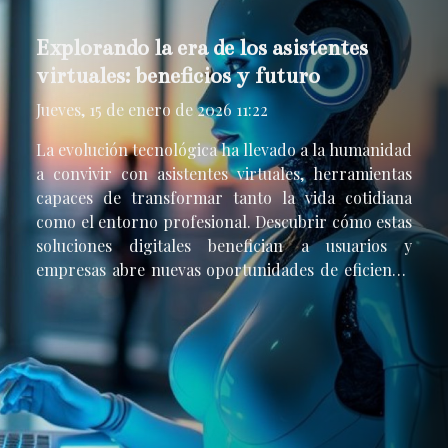
Explorando la era de los asistentes
virtuales: beneficios y futuro
Jueves, 15 de enero de 2026 11:22
La evolución tecnológica ha llevado a la humanidad
a convivir con asistentes virtuales, herramientas
capaces de transformar tanto la vida cotidiana
como el entorno profesional. Descubrir cómo estas
soluciones digitales benefician a usuarios y
empresas abre nuevas oportunidades de eficiencia
y personalización. Explora la era de los asistentes
virtuales y motívate a conocer sus ventajas, retos y
el futuro que prometen en los siguientes
apartados.Orígenes de los asistentes virtuales La
historia de asistentes virtuales se remonta a las
primeras décadas de la informática, cuando los
sistemas eran únicamente capaces de ejecutar