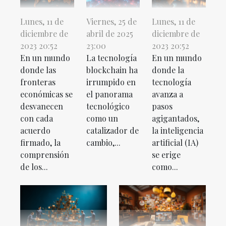
Lunes, 11 de
Viernes, 25 de
Lunes, 11 de
diciembre de
abril de 2025
diciembre de
2023 20:52
23:00
2023 20:52
En un mundo
La tecnología
En un mundo
donde las
blockchain ha
donde la
fronteras
irrumpido en
tecnología
económicas se
el panorama
avanza a
desvanecen
tecnológico
pasos
con cada
como un
agigantados,
acuerdo
catalizador de
la inteligencia
firmado, la
cambio,...
artificial (IA)
comprensión
se erige
de los...
como...