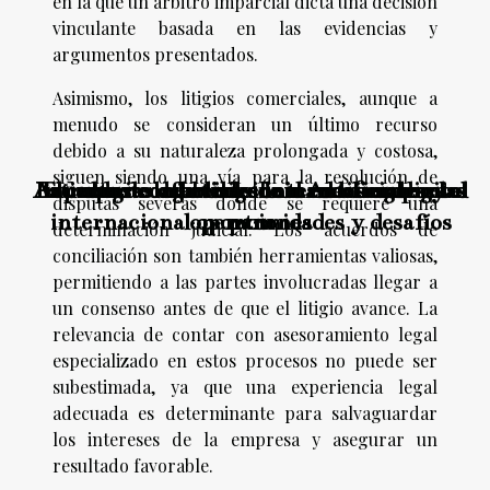
en la que un árbitro imparcial dicta una decisión
vinculante basada en las evidencias y
argumentos presentados.
Asimismo, los litigios comerciales, aunque a
menudo se consideran un último recurso
debido a su naturaleza prolongada y costosa,
siguen siendo una vía para la resolución de
Acuerdos comerciales internacionales y el
Estrategias efectivas de marketing digital
Impacto de la Inteligencia Artificial en las
La cultura organizacional en las empresas
El impacto del blockchain en el comercio
disputas severas donde se requiere una
internacional oportunidades y desafíos
operaciones
para
determinación judicial. Los acuerdos de
conciliación son también herramientas valiosas,
permitiendo a las partes involucradas llegar a
un consenso antes de que el litigio avance. La
relevancia de contar con asesoramiento legal
especializado en estos procesos no puede ser
subestimada, ya que una experiencia legal
adecuada es determinante para salvaguardar
los intereses de la empresa y asegurar un
resultado favorable.